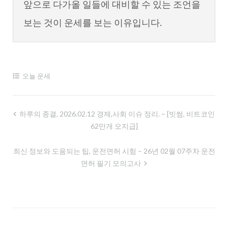
앞으로 다가올 일들에 대비할 수 있는 조언을
보는 것이 운세를 보는 이유입니다.
오늘 운세
글
하루의 종결, 2026.02.12 경제,사회 이슈 정리. – [빗썸, 비트코인
62만개 오지급]
내
비
최신 정보와 도움되는 팁, 운전면허 시험 – 26년 02월 07주차 운전
게
면허 필기 모의고사
이
션