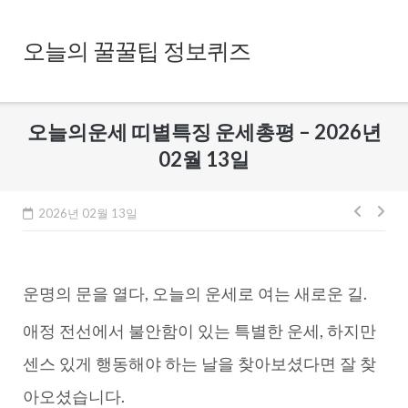
Skip
to
오늘의 꿀꿀팁 정보퀴즈
content
오늘의운세 띠별특징 운세총평 – 2026년
02월 13일
글
2026년 02월 13일
내
비
운명의 문을 열다, 오늘의 운세로 여는 새로운 길.
게
이
애정 전선에서 불안함이 있는 특별한 운세, 하지만
션
센스 있게 행동해야 하는 날을 찾아보셨다면 잘 찾
아오셨습니다.