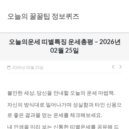
Skip
to
오늘의 꿀꿀팁 정보퀴즈
content
오늘의운세 띠별특징 운세총평 – 2026년
02월 25일
글
2026년 02월 25일
내
비
불안한 세상, 당신을 안내할 오늘의 운세 마법책.
게
이
자신의 방식대로 밀어나가며 성실함과 타인 신용으
션
로 좋은 결과물 얻는 운세를 체크해보세요.
내 인생을 미리 보는 신통한 띠별운세를 공유해 드