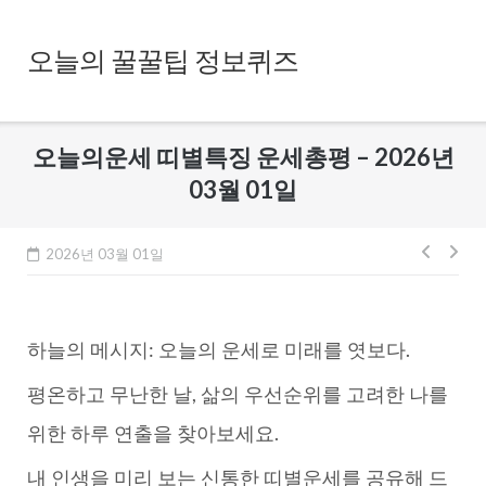
Skip
to
오늘의 꿀꿀팁 정보퀴즈
content
오늘의운세 띠별특징 운세총평 – 2026년
03월 01일
글
2026년 03월 01일
내
비
하늘의 메시지: 오늘의 운세로 미래를 엿보다.
게
이
평온하고 무난한 날, 삶의 우선순위를 고려한 나를
션
위한 하루 연출을 찾아보세요.
내 인생을 미리 보는 신통한 띠별운세를 공유해 드