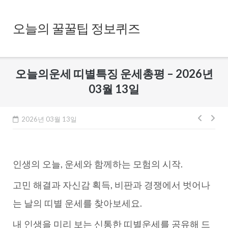
Skip
to
오늘의 꿀꿀팁 정보퀴즈
content
오늘의운세 띠별특징 운세총평 – 2026년
03월 13일
글
2026년 03월 13일
내
비
인생의 오늘, 운세와 함께하는 모험의 시작.
게
이
고민 해결과 자신감 획득, 비판과 경쟁에서 벗어나
션
는 날의 띠별 운세를 찾아보세요.
내 인생을 미리 보는 신통한 띠별운세를 공유해 드