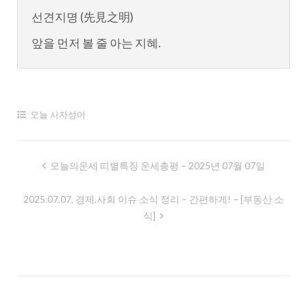
선견지명 (先見之明)
앞을 먼저 볼 줄 아는 지혜.
오늘 사자성어
글
오늘의운세 띠별특징 운세총평 – 2025년 07월 07일
내
2025.07.07, 경제,사회 이슈 소식 정리 – 간편하게! – [부동산 소
비
식]
게
이
션