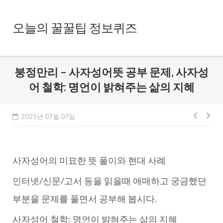
Skip
to
오늘의 꿀꿀팁 정보퀴즈
content
붕정만리 – 사자성어뜻 공부 문제, 사자성
어 철학: 명언이 밝혀주는 삶의 지혜
글
2025년 07월 07일
내
비
사자성어의 미묘한 뜻 풀이와 현대 사례
게
이
인터넷/신문/고서 등을 읽을때 애매하고 궁금했던
션
부분을 문제를 풀면서 공부해 봅시다.
사자성어 철학: 명언이 밝혀주는 삶의 지혜