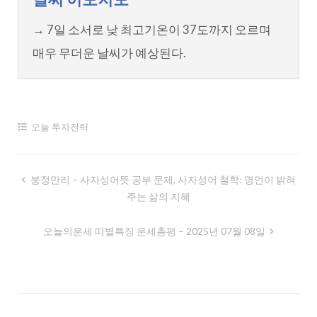
→ 7일 소서로 낮 최고기온이 37도까지 오르며
매우 무더운 날씨가 예상된다.
오늘 투자전략
글
붕정만리 – 사자성어뜻 공부 문제, 사자성어 철학: 명언이 밝혀
주는 삶의 지혜
내
비
오늘의운세 띠별특징 운세총평 – 2025년 07월 08일
게
이
션