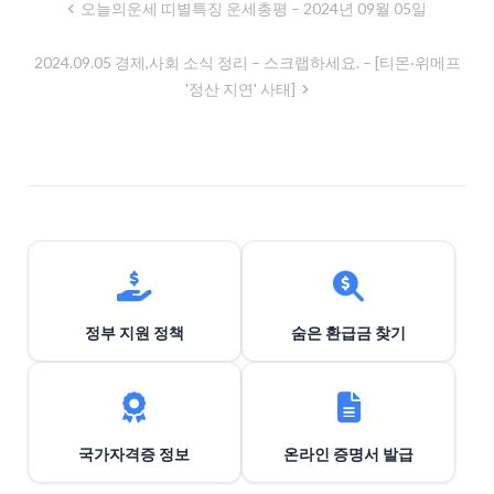
글
오늘의운세 띠별특징 운세총평 – 2024년 09월 05일
내
2024.09.05 경제,사회 소식 정리 – 스크랩하세요. – [티몬·위메프
비
'정산 지연' 사태]
게
이
션
정부 지원 정책
숨은 환급금 찾기
국가자격증 정보
온라인 증명서 발급