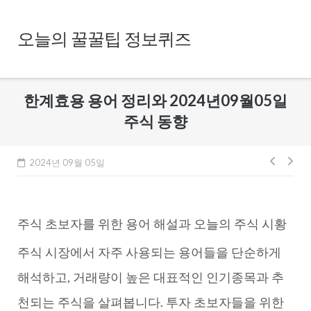
Skip
to
오늘의 꿀꿀팁 정보퀴즈
content
한계효용 용어 정리와 2024년09월05일
주식 동향
글
2024년 09월 05일
내
비
주식 초보자를 위한 용어 해설과 오늘의 주식 시황
게
이
주식 시장에서 자주 사용되는 용어들을 단순하게
션
해석하고, 거래량이 높은 대표적인 인기종목과 추
천되는 주식을 살펴봅니다. 투자 초보자들을 위한