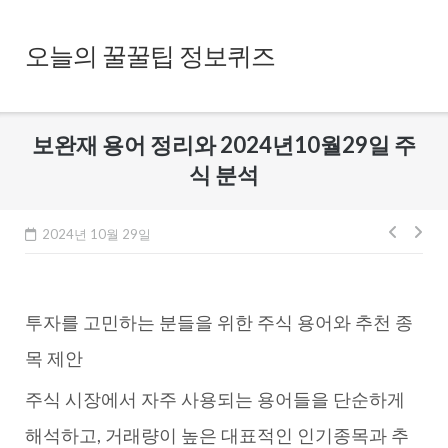
Skip
to
오늘의 꿀꿀팁 정보퀴즈
content
보완재 용어 정리와 2024년10월29일 주
식 분석
글
2024년 10월 29일
내
비
투자를 고민하는 분들을 위한 주식 용어와 추천 종
게
이
목 제안
션
주식 시장에서 자주 사용되는 용어들을 단순하게
해석하고, 거래량이 높은 대표적인 인기종목과 추