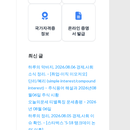
이
션
국가자격증
온라인 증명
정보
서 발급
최신 글
하루의 막바지, 2026.08.06 경제,사회
소식 정리. – [취업·이직 이모저모]
단리/복리 (simple interest/compound
interest) – 주식용어 해설과 2026년08
월06일 주식 시황
오늘의운세 띠별특징 운세총평 – 2026
년 08월 06일
하루의 정리, 2026.08.05 경제,사회 이
슈 확인. – [스타벅스 '5·18 탱크데이 논
란' 이후]