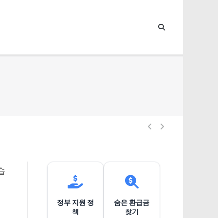
글
내
습
비
정부 지원 정
숨은 환급금
게
책
찾기