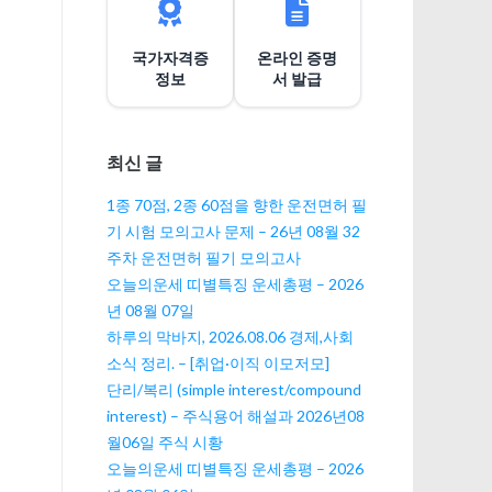
션
국가자격증
온라인 증명
정보
서 발급
최신 글
1종 70점, 2종 60점을 향한 운전면허 필
기 시험 모의고사 문제 – 26년 08월 32
주차 운전면허 필기 모의고사
오늘의운세 띠별특징 운세총평 – 2026
년 08월 07일
하루의 막바지, 2026.08.06 경제,사회
소식 정리. – [취업·이직 이모저모]
단리/복리 (simple interest/compound
interest) – 주식용어 해설과 2026년08
월06일 주식 시황
오늘의운세 띠별특징 운세총평 – 2026