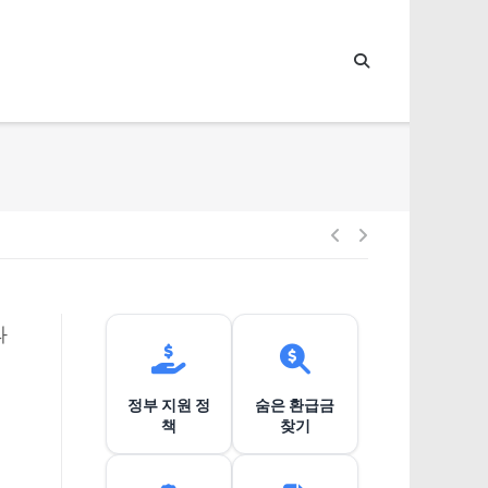
글
내
과
비
정부 지원 정
숨은 환급금
게
책
찾기
이