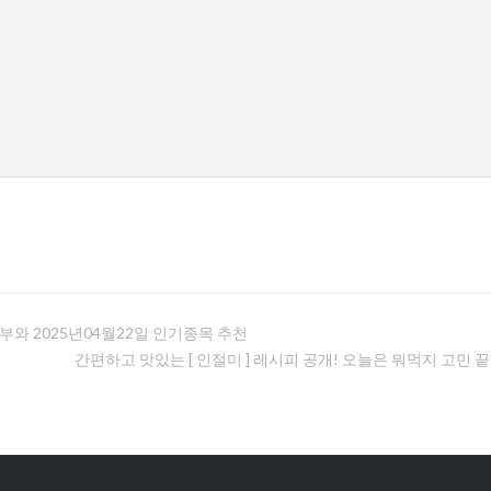
용어 해부와 2025년04월22일 인기종목 추천
간편하고 맛있는 [ 인절미 ] 레시피 공개! 오늘은 뭐먹지 고민 끝