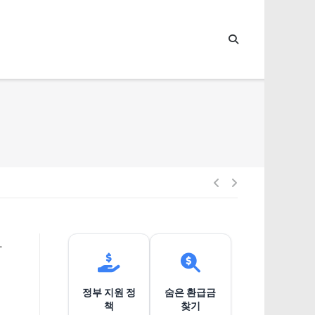
글
내
마
비
정부 지원 정
숨은 환급금
게
책
찾기