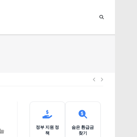
1
글
내
비
정부 지원 정
숨은 환급금
게
오늘
책
찾기