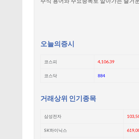
주식 용어와 주요종목로 알아가는 즐거운
오늘의증시
코스피
4,106.39
코스닥
884
거래상위 인기종목
삼성전자
103,5
SK하이닉스
619,0