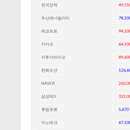
한국전력
49,55
두산에너빌리티
78,20
에코프로
94,10
카카오
64,10
지투지바이오
89,60
한화오션
126,6
NAVER
263,0
삼성SDI
322,0
휴림로봇
5,670
이노테크
67,10