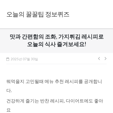
Skip
to
오늘의 꿀꿀팁 정보퀴즈
content
맛과 간편함의 조화, 가지튀김 레시피로
오늘의 식사 즐겨보세요!
글
2025년 07월 30일
내
비
뭐먹을지 고민될때 메뉴 추천 레시피를 공개합니
게
이
다.
션
건강하게 즐기는 반찬 레시피, 다이어트에도 좋아
요