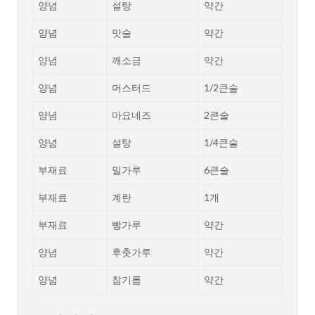
양념
설탕
약간
양념
맛술
약간
양념
깨소금
약간
양념
머스터드
1/2큰술
양념
마요네즈
2큰술
양념
설탕
1/4큰술
부재료
밀가루
6큰술
부재료
계란
1개
부재료
빵가루
약간
양념
후춧가루
약간
양념
참기름
약간