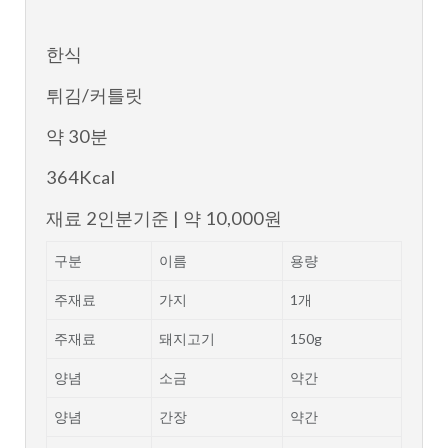
한식
튀김/커틀릿
약 30분
364Kcal
재료
2인분기준 | 약 10,000원
구분
이름
용량
주재료
가지
1개
주재료
돼지고기
150g
양념
소금
약간
양념
간장
약간