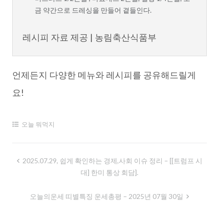
금 약간으로 드레싱을 만들어 곁들인다.
레시피 자료 제공 | 농림축산식품부
언제든지 다양한 메뉴와 레시피를 공유해드릴게
요!
오늘 뭐먹지
글
2025.07.29, 쉽게 확인하는 경제,사회 이슈 정리 – [[트럼프 시
대] 한미 통상 회담].
내
비
오늘의운세 띠별특징 운세총평 – 2025년 07월 30일
게