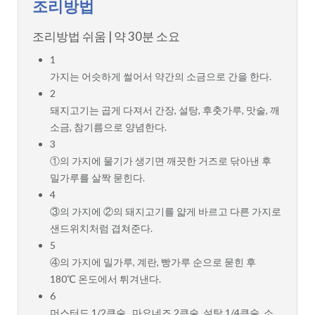
조리방법
조리방법
쉬움 | 약 30분 소요
1
가지는 어슷하게 썰어서 약간의 소금으로 간을 한다.
2
돼지고기는 곱게 다져서 간장, 설탕, 후춧가루, 맛술, 깨
소금, 참기름으로 양념한다.
3
①의 가지에 물기가 생기면 깨끗한 거즈로 닦아낸 후
밀가루를 살짝 묻힌다.
4
③의 가지에 ②의 돼지고기를 얇게 바르고 다른 가지로
샌드위치처럼 겹쳐준다.
5
④의 가지에 밀가루, 계란, 빵가루 순으로 묻힌 후
180℃ 온도에서 튀겨낸다.
6
머스터드 1/2큰술 , 마요네즈 2큰술, 설탕 1/4큰술, 소