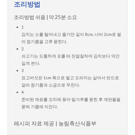
조리방법
조리방법
쉬움 | 약 25분 소요
1
김치는 소를 털어내고 줄기만 길이 8cm, 너비 2cm로 썰
어 참기름을 고루 묻힌다.
2
쇠고기는 도톰하게 포를 떠 잔칼질하여 김치보다 약간
길게 썬다.
3
표고버섯은 1cm 폭으로 썰고 도라지는 삶아서 반으로
갈라 참기름과 소금으로 무친다.
4
준비된 재료를 꼬치에 꽂아 밀가루를 묻힌 후 계란물을
묻혀 기름에 지진다.
레시피 자료 제공 | 농림축산식품부