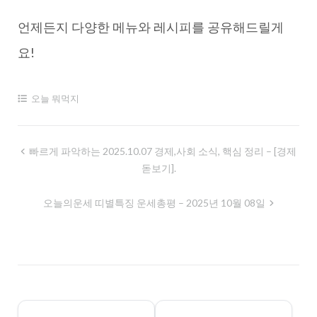
언제든지 다양한 메뉴와 레시피를 공유해드릴게
요!
오늘 뭐먹지
글
빠르게 파악하는 2025.10.07 경제,사회 소식, 핵심 정리 – [경제
돋보기].
내
비
오늘의운세 띠별특징 운세총평 – 2025년 10월 08일
게
이
션