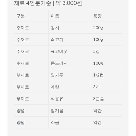
재료
4인분기준 | 약 3,000원
구분
이름
용량
주재료
김치
200g
주재료
쇠고기
100g
주재료
표고버섯
5장
주재료
통도라지
100g
부재료
밀가루
1/2컵
부재료
계란
3개
부재료
식용유
3큰술
양념
참기름
약간
양념
소금
약간