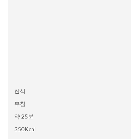
한식
부침
약 25분
350Kcal